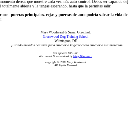
momento deseas que muestre cada vez más auto-control. Debes ser capaz de dej
é totalmente abierta y la tengas esperando, hasta que la permitas salir.
r con puertas principales, rejas y puertas de auto podría salvar la vida de
!
Mary Woodward & Susan Greenholt
Greenwood Dog Training School
Wilmington, DE
¡usando métodos positives para enseñar a la gente cómo enseñar a sus mascotas!
last updated 03/01/09
site created & maintained by
Mary Woodward
copyright © 2002 Mary Woodward
All Rights Reserved