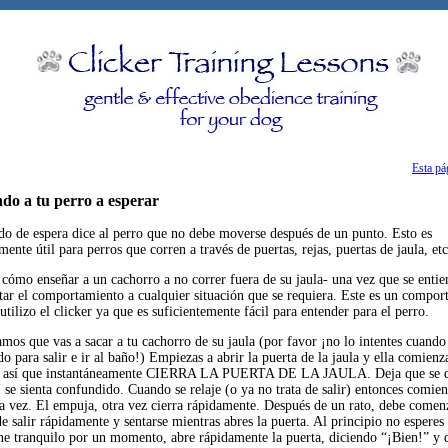
Esta pá
do a tu perro a esperar
o de espera dice al perro que no debe moverse después de un punto. Esto es
mente útil para perros que corren a través de puertas, rejas, puertas de jaula, etc
 cómo enseñar a un cachorro a no correr fuera de su jaula- una vez que se entien
ptar el comportamiento a cualquier situación que se requiera. Este es un compo
tilizo el clicker ya que es suficientemente fácil para entender para el perro.
amos que vas a sacar a tu cachorro de su jaula (por favor ¡no lo intentes cuando
o para salir e ir al baño!) Empiezas a abrir la puerta de la jaula y ella comien
ir, así que instantáneamente CIERRA LA PUERTA DE LA JAULA. Deja que se 
e sienta confundido. Cuando se relaje (o ya no trata de salir) entonces comienz
ra vez. El empuja, otra vez cierra rápidamente. Después de un rato, debe comenz
de salir rápidamente y sentarse mientras abres la puerta. Al principio no espere
ne tranquilo por un momento, abre rápidamente la puerta, diciendo “¡Bien!” y dé