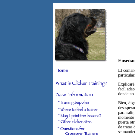
Enseñan
El comand
particular
Explicaré
facil ada
donde no u
Bien, dig
desesperad
para sal
momento s
puerta ot
de tratar 
se mantie