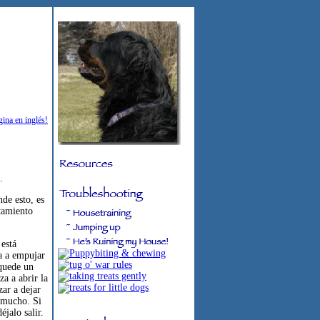
gina en inglés!
.
de esto, es
rtamiento
 está
za a empujar
quede un
a a abrir la
ar a dejar
s mucho. Si
jalo salir.